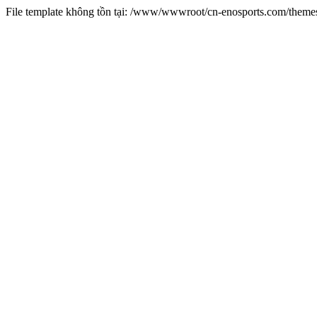
File template không tồn tại: /www/wwwroot/cn-enosports.com/them