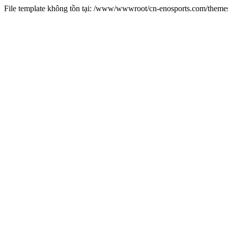
File template không tồn tại: /www/wwwroot/cn-enosports.com/them