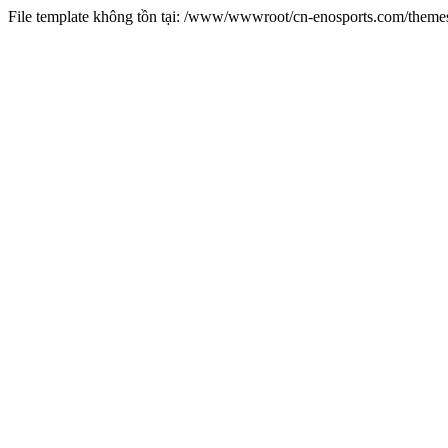
File template không tồn tại: /www/wwwroot/cn-enosports.com/them