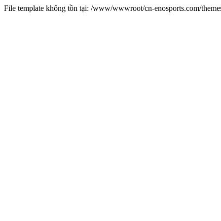
File template không tồn tại: /www/wwwroot/cn-enosports.com/them