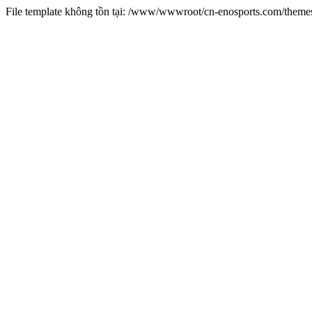
File template không tồn tại: /www/wwwroot/cn-enosports.com/them