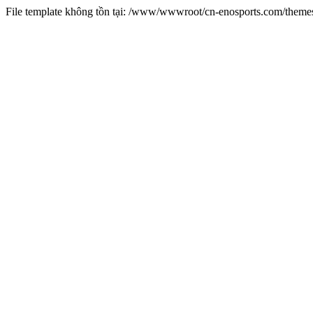
File template không tồn tại: /www/wwwroot/cn-enosports.com/them