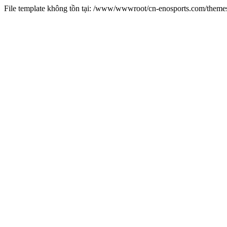
File template không tồn tại: /www/wwwroot/cn-enosports.com/them