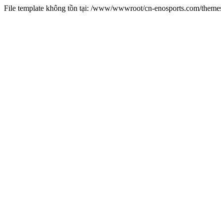
File template không tồn tại: /www/wwwroot/cn-enosports.com/them