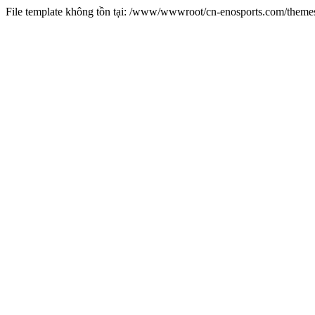
File template không tồn tại: /www/wwwroot/cn-enosports.com/them