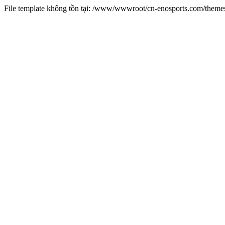
File template không tồn tại: /www/wwwroot/cn-enosports.com/them