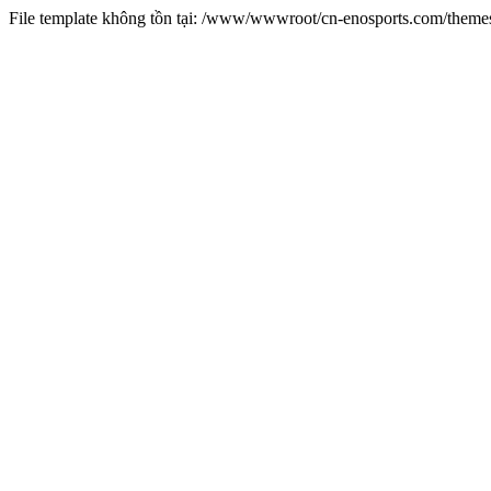
File template không tồn tại: /www/wwwroot/cn-enosports.com/them