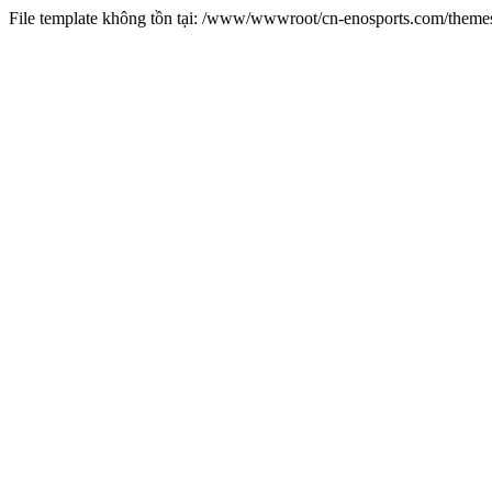
File template không tồn tại: /www/wwwroot/cn-enosports.com/them