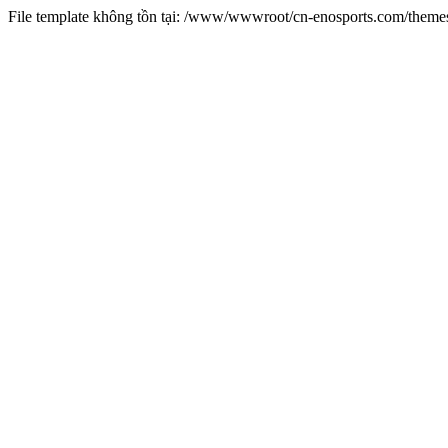
File template không tồn tại: /www/wwwroot/cn-enosports.com/them