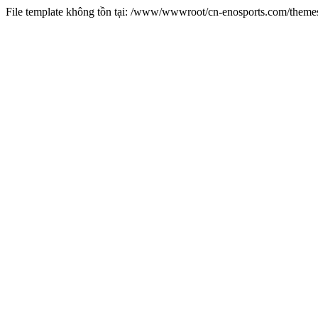
File template không tồn tại: /www/wwwroot/cn-enosports.com/them