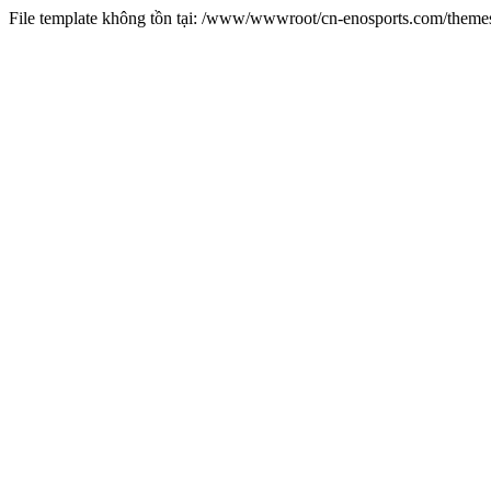
File template không tồn tại: /www/wwwroot/cn-enosports.com/them