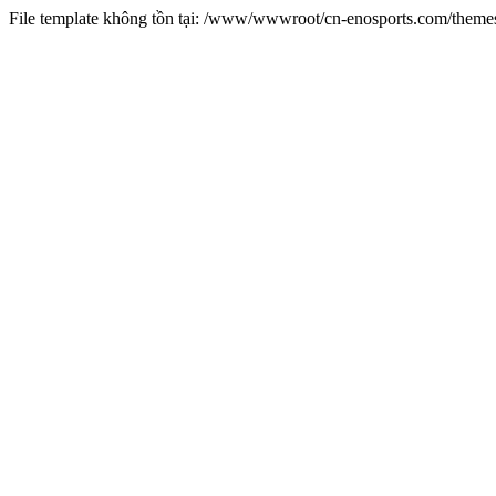
File template không tồn tại: /www/wwwroot/cn-enosports.com/them