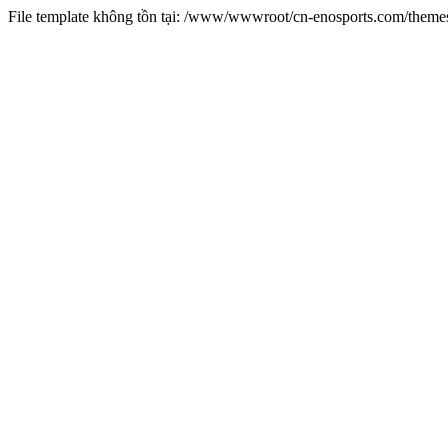
File template không tồn tại: /www/wwwroot/cn-enosports.com/them