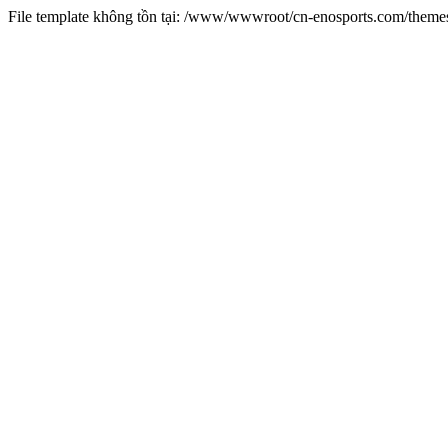
File template không tồn tại: /www/wwwroot/cn-enosports.com/them