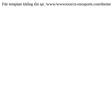
File template không tồn tại: /www/wwwroot/cn-enosports.com/them