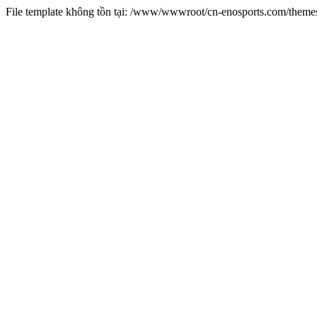
File template không tồn tại: /www/wwwroot/cn-enosports.com/them